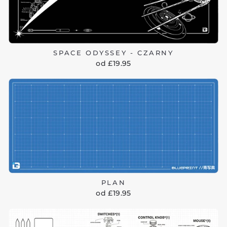
SPACE ODYSSEY - CZARNY
od £19.95
PLAN
od £19.95