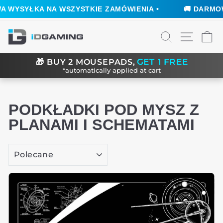
ŁKA NA WSZYSTKIE ZAMÓWIENIA •
🚚 DARMOWA WYS
Przejdź
SZUKAJ
NAWIGA
C
do
treści
GET 1 FREE
🎁
BUY 2 MOUSEPADS,
*automatically applied at cart
PODKŁADKI POD MYSZ Z
PLANAMI I SCHEMATAMI
SORTUJ