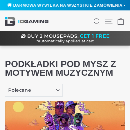
 DARMOWA WYSYŁKA NA WSZYSTKIE ZAMÓWIENIA •

Przejdź
SZUKAJ
NAWIGA
C
do
treści
GET 1 FREE
🎁
BUY 2 MOUSEPADS,
*automatically applied at cart
PODKŁADKI POD MYSZ Z
MOTYWEM MUZYCZNYM
SORTUJ