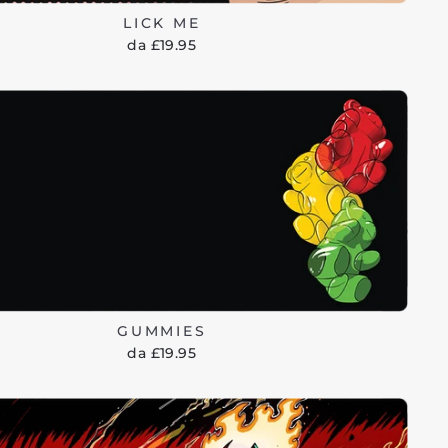
LICK ME
da £19.95
GUMMIES
da £19.95