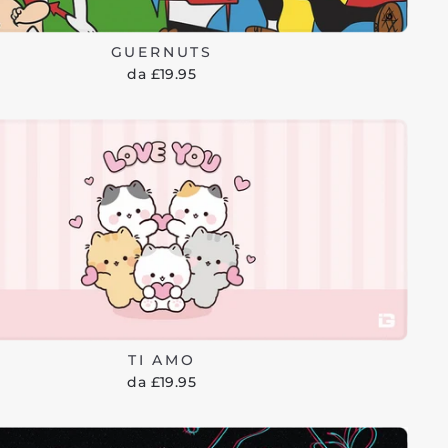
GUERNUTS
da £19.95
TI AMO
da £19.95