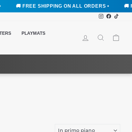
 SHIPPING ON ALL ORDERS •
🚚 FREE SHIPPIN
Instagram
Faceboo
TikTo
TERS
PLAYMATS
ACCEDI
CERCA
CAR
ORDINA