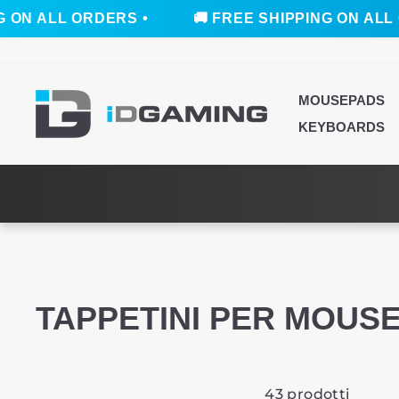
RS •
🚚 FREE SHIPPING ON ALL ORDERS •
Vai
direttamente
ai
MOUSEPADS
contenuti
KEYBOARDS
TAPPETINI PER MOUSE
43 prodotti