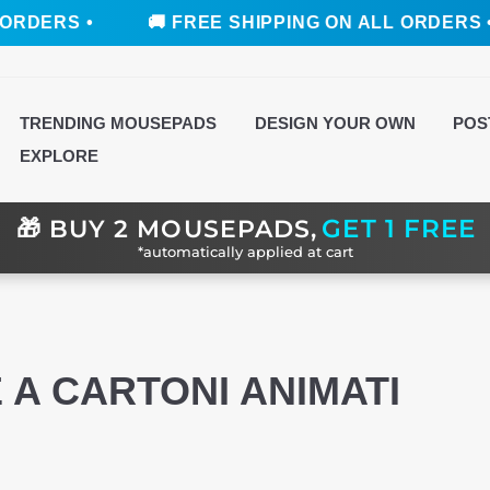
🚚 FREE SHIPPING ON ALL ORDERS •
🚚 FREE
TRENDING MOUSEPADS
DESIGN YOUR OWN
POS
EXPLORE
GET 1 FREE
🎁
BUY 2 MOUSEPADS,
*automatically applied at cart
 A CARTONI ANIMATI