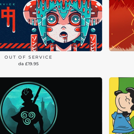
OUT OF SERVICE
da £19.95