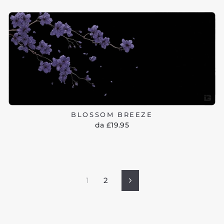
BLOSSOM BREEZE
da £19.95
1
2
Successivo