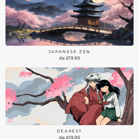
JAPANESE ZEN
da £19.95
DEAREST
da £19.95