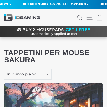
EE SHIPPING ON ALL ORDERS •
🚚 FREE SHIPPING ON 
Vai
CERCA
NAVIGA
C
direttamente
ai
contenuti
GET 1 FREE
🎁
BUY 2 MOUSEPADS,
*automatically applied at cart
TAPPETINI PER MOUSE
SAKURA
ORDINA