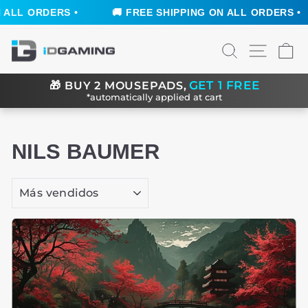
🚚 FREE SHIPPING ON ALL ORDERS •
🚚 FREE S
Ir
BUSCAR
NAVEG
C
directamente
al
contenido
GET 1 FREE
🎁
BUY 2 MOUSEPADS,
*automatically applied at cart
NILS BAUMER
ORDENAR