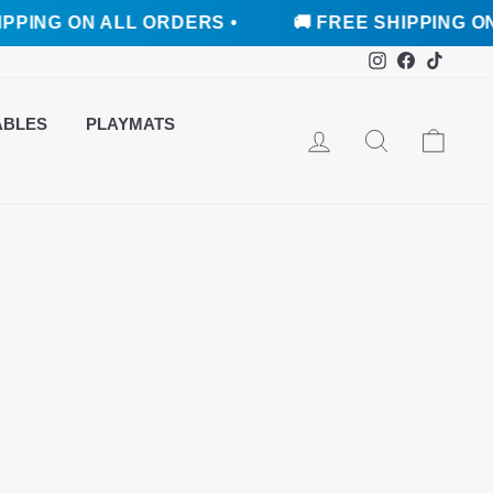
PING ON ALL ORDERS •
🚚 FREE SHIPPING ON 
Instagram
Faceboo
TikTo
ABLES
PLAYMATS
INGRESAR
BUSCAR
CARR