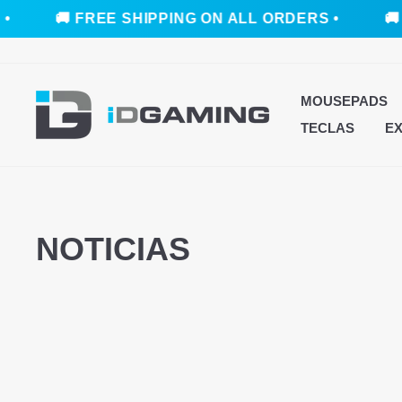
🚚 FREE SHIPPING ON ALL ORDERS •
🚚 
Ir
directamente
al
MOUSEPADS
contenido
TECLAS
E
NOTICIAS